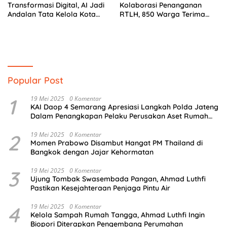
Transformasi Digital, AI Jadi
Kolaborasi Penanganan
Andalan Tata Kelola Kota
RTLH, 850 Warga Terima
Semarang
Bantuan Renovasi Rumah
Popular Post
1
19 Mei 2025
0 Komentar
KAI Daop 4 Semarang Apresiasi Langkah Polda Jateng
Dalam Penangkapan Pelaku Perusakan Aset Rumah
Perusahaan
2
19 Mei 2025
0 Komentar
Momen Prabowo Disambut Hangat PM Thailand di
Bangkok dengan Jajar Kehormatan
3
19 Mei 2025
0 Komentar
Ujung Tombak Swasembada Pangan, Ahmad Luthfi
Pastikan Kesejahteraan Penjaga Pintu Air
4
19 Mei 2025
0 Komentar
Kelola Sampah Rumah Tangga, Ahmad Luthfi Ingin
Biopori Diterapkan Pengembang Perumahan