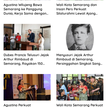
Agustina Wilujeng Bawa
Wali Kota Semarang dan
Semarang ke Panggung
Insan Pers Perkuat
Dunia, Kerja Sama dengan
Silaturahmi Lewat Ajang
Prancis Perkuat Budaya dan
‘Mak Jegagik Padel
Pariwisata
Dubes Prancis Telusuri Jejak
Menyusuri Jejak Arthur
Arthur Rimbaud di
Rimbaud di Semarang,
Semarang, Rayakan 150
Persinggahan Singkat Sang
Tahun Perjalanan Sang
Penyair Dunia
Penyair
Agustina Perkuat
Wali Kota Semarang Perkuat