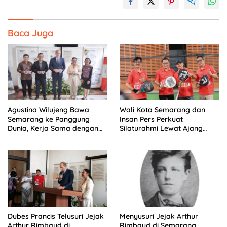
Baca Juga
Agustina Wilujeng Bawa
Wali Kota Semarang dan
Semarang ke Panggung
Insan Pers Perkuat
Dunia, Kerja Sama dengan
Silaturahmi Lewat Ajang
Prancis Perkuat Budaya dan
‘Mak Jegagik Padel
Pariwisata
Dubes Prancis Telusuri Jejak
Menyusuri Jejak Arthur
Arthur Rimbaud di
Rimbaud di Semarang,