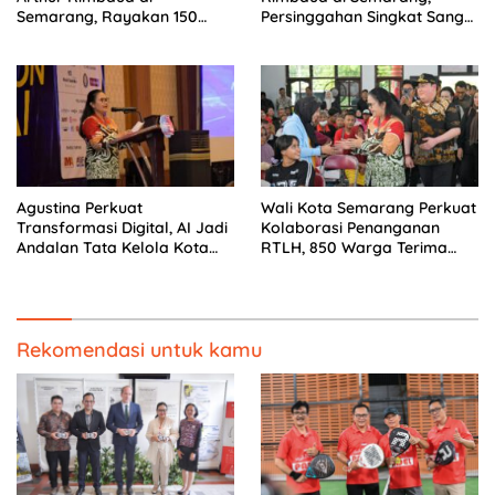
Semarang, Rayakan 150
Persinggahan Singkat Sang
Tahun Perjalanan Sang
Penyair Dunia
Penyair
Agustina Perkuat
Wali Kota Semarang Perkuat
Transformasi Digital, AI Jadi
Kolaborasi Penanganan
Andalan Tata Kelola Kota
RTLH, 850 Warga Terima
Semarang
Bantuan Renovasi Rumah
Rekomendasi untuk kamu