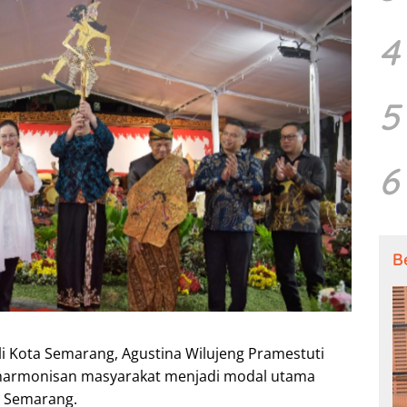
4
5
6
B
i Kota Semarang, Agustina Wilujeng Pramestuti
armonisan masyarakat menjadi modal utama
 Semarang.