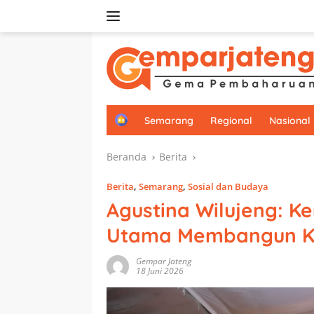
Langsung
ke
konten
H
Semarang
Regional
Nasional
o
m
Beranda
Berita
e
Berita
,
Semarang
,
Sosial dan Budaya
Agustina Wilujeng: K
Utama Membangun K
Gempar Jateng
18 Juni 2026