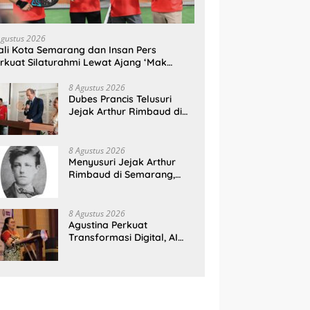
Agustus 2026
li Kota Semarang dan Insan Pers
rkuat Silaturahmi Lewat Ajang ‘Mak
gagik Padel
8 Agustus 2026
Dubes Prancis Telusuri
Jejak Arthur Rimbaud di
Semarang, Rayakan 150
Tahun Perjalanan Sang
Penyair
8 Agustus 2026
Menyusuri Jejak Arthur
Rimbaud di Semarang,
Persinggahan Singkat
Sang Penyair Dunia
8 Agustus 2026
Agustina Perkuat
Transformasi Digital, AI
Jadi Andalan Tata Kelola
Kota Semarang