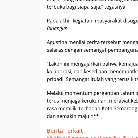
terbuka bagi siapa saja,” tegasnya.
Pada akhir kegiatan, masyarakat disug
Binangun
.
Agustina menilai cerita tersebut meng
selaras dengan semangat pembanguna
“Lakon ini mengajarkan bahwa kemajua
kolaborasi, dan kesediaan menempatka
pribadi. Semangat itulah yang terus ki
Melalui momentum pergantian tahun in
terus menjaga kerukunan, merawat ke
rasa memiliki terhadap Kota Semaran
dan semakin maju.***
Berita Terkait
Wali Kota Semarang dan Insan Pers Perkuat