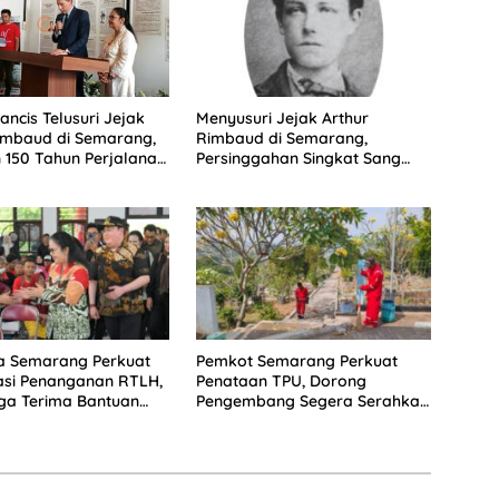
Menyusuri Jejak Arthur
ancis Telusuri Jejak
Rimbaud di Semarang,
imbaud di Semarang,
Persinggahan Singkat Sang
150 Tahun Perjalanan
Penyair Dunia
yair
a Semarang Perkuat
Pemkot Semarang Perkuat
asi Penanganan RTLH,
Penataan TPU, Dorong
ga Terima Bantuan
Pengembang Segera Serahkan
i Rumah
Lahan Makam