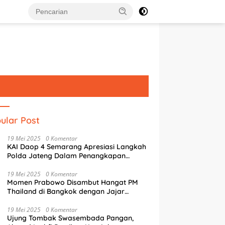
ular Post
19 Mei 2025
0 Komentar
KAI Daop 4 Semarang Apresiasi Langkah
Polda Jateng Dalam Penangkapan
Pelaku Perusakan Aset Rumah
Perusahaan
19 Mei 2025
0 Komentar
Momen Prabowo Disambut Hangat PM
Thailand di Bangkok dengan Jajar
Kehormatan
19 Mei 2025
0 Komentar
Ujung Tombak Swasembada Pangan,