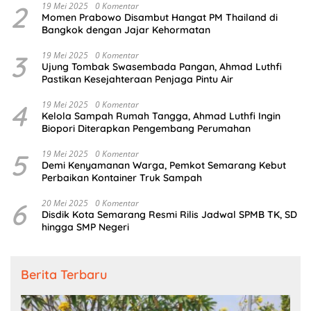
2
19 Mei 2025
0 Komentar
Momen Prabowo Disambut Hangat PM Thailand di
Bangkok dengan Jajar Kehormatan
3
19 Mei 2025
0 Komentar
Ujung Tombak Swasembada Pangan, Ahmad Luthfi
Pastikan Kesejahteraan Penjaga Pintu Air
4
19 Mei 2025
0 Komentar
Kelola Sampah Rumah Tangga, Ahmad Luthfi Ingin
Biopori Diterapkan Pengembang Perumahan
5
19 Mei 2025
0 Komentar
Demi Kenyamanan Warga, Pemkot Semarang Kebut
Perbaikan Kontainer Truk Sampah
6
20 Mei 2025
0 Komentar
Disdik Kota Semarang Resmi Rilis Jadwal SPMB TK, SD
hingga SMP Negeri
Berita Terbaru