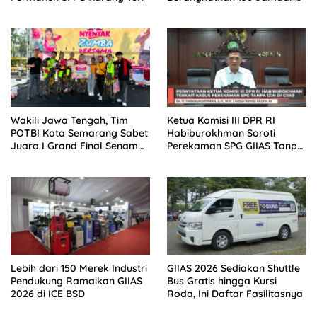
Umrah Secara Gratis
Wakili Jawa Tengah, Tim
Ketua Komisi III DPR RI
POTBI Kota Semarang Sabet
Habiburokhman Soroti
Juara I Grand Final Senam
Perekaman SPG GIIAS Tanpa
Kreasi Nasional
Izin: Korban Berhak Tempuh
Jalur Hukum
Lebih dari 150 Merek Industri
GIIAS 2026 Sediakan Shuttle
Pendukung Ramaikan GIIAS
Bus Gratis hingga Kursi
2026 di ICE BSD
Roda, Ini Daftar Fasilitasnya