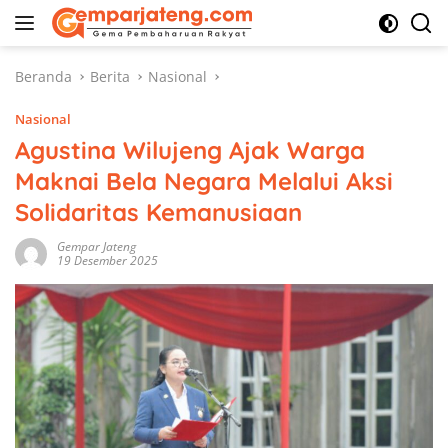
Langsung
ke
konten
Beranda
Berita
Nasional
Nasional
Agustina Wilujeng Ajak Warga
Maknai Bela Negara Melalui Aksi
Solidaritas Kemanusiaan
Gempar Jateng
19 Desember 2025